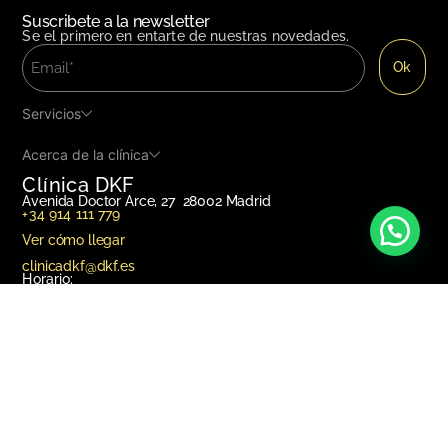
Suscribete a la newsletter
Se el primero en entarte de nuestras novedades.
Servicios
Acerca de la clínica
Clínica DKF
Avenida Doctor Arce, 27 28002 Madrid
+34 914 111 779
Ver cómo llegar
clinicadkf@dkf.es
Horario:
Lunes a viernes: 9:00 a 21:00
Sábados*: 10:00 a 14:00
(*)
Consultar especialidades disponibles
Social Media
Política de cookies
Protección de datos
Aviso legal