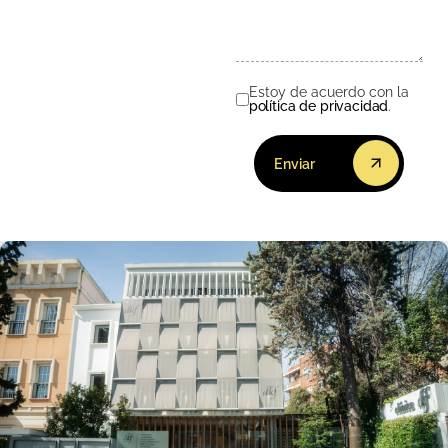
Estoy de acuerdo con la
Consentimiento
política de privacidad
.
Enviar