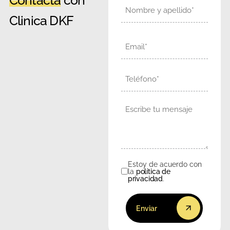
Nombre
Clinica DKF
Email
Teléfono
Mensaje
Estoy de acuerdo con
Consentimiento
la
política de
privacidad
.
Enviar