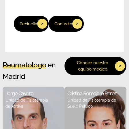
Pedir cita
Contacto
Conoce nuestro
Reumatologo
en
equipo médico
Madrid
Jorge Cavero
Cristina Romojaro Pérez
Unidad de Fisioterapia
Unidad de Fisioterapia de
deportiva
Suelo Pélvico