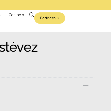
as
Contacto
Pedir cita
stévez