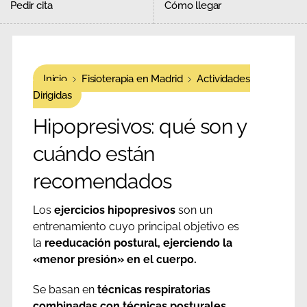
Pedir cita
Cómo llegar
Inicio
Fisioterapia en Madrid
Actividades
Dirigidas
Hipopresivos: qué son y
cuándo están
recomendados
Los
ejercicios hipopresivos
son un
entrenamiento cuyo principal objetivo es
la
reeducación postural, ejerciendo la
«menor presión» en el cuerpo.
Se basan en
técnicas respiratorias
combinadas con técnicas posturales
.