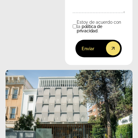
Estoy de acuerdo con
Consentimiento
la
política de
privacidad
.
Enviar