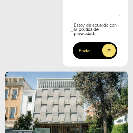
Estoy de acuerdo con
Consentimiento
la
política de
privacidad
.
Enviar