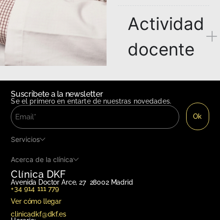
Actividad
docente
Cargos y
Suscribete a la newsletter
Se el primero en entarte de nuestras novedades.
sociedade
científicas
Servicios
Acerca de la clínica
Investigaci
Clínica DKF
Avenida Doctor Arce, 27 28002 Madrid
+34 914 111 779
Ver cómo llegar
Pedir cita
clinicadkf@dkf.es