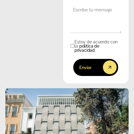
Mensaje
Estoy de acuerdo con
Consentimiento
la
política de
privacidad
.
Enviar