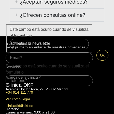
¿Aceptan seguros médicos?
¿Ofrecen consultas online?
Este campo está oculto cuando se visualiza
el formulario
Suscribete a la newsletter
Se el primero en entarte de nuestras novedades.
Este campo está oculto cuando se visualiza el
Servicios
formulario
Acerca de la clínica
Clínica DKF
Avenida Doctor Arce, 27 28002 Madrid
+34 914 111 779
Ver cómo llegar
clinicadkf@dkf.es
Horario:
Lunes a viernes: 9:00 a 21:00