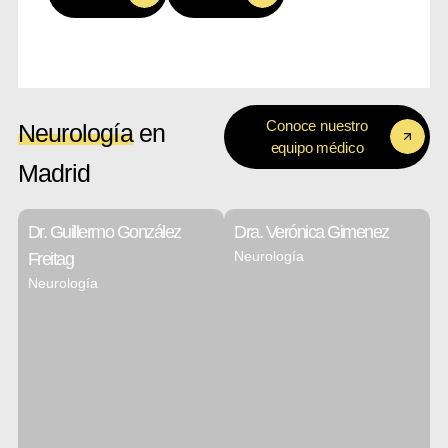
Conoce nuestro
Neurología
en
equipo médico
Madrid
Dr. Guillermo González
Dra. Verónica Gimenez
Neurología
Freitag
Neurología