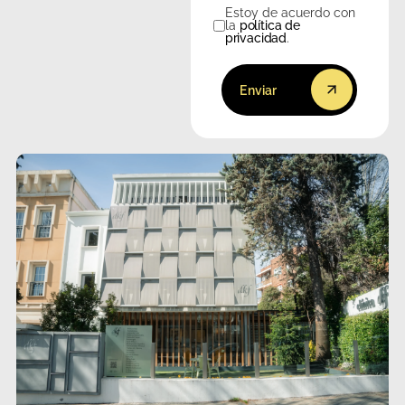
Estoy de acuerdo con
Consentimiento
la
política de
privacidad
.
Enviar