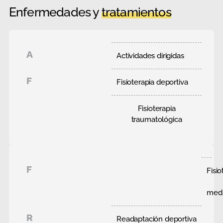
Enfermedades y
tratamientos
A
Actividades dirigidas
F
Fisioterapia deportiva
Fisioterapia
traumatológica
F
Fisio
medi
R
Readaptación deportiva