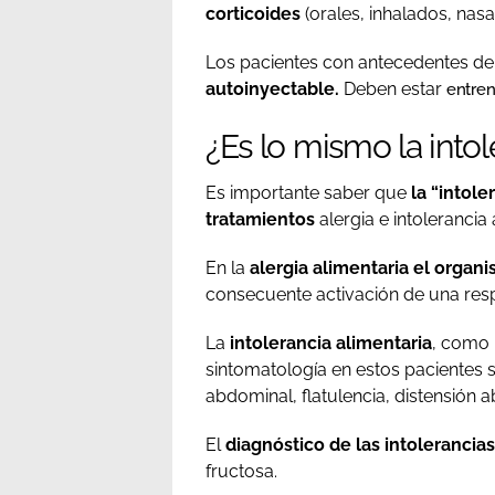
corticoides
(orales, inhalados, nas
Los pacientes con antecedentes de a
autoinyectable.
Deben estar
entren
¿Es lo mismo la intol
Es importante saber que
la “intole
tratamientos
alergia e intolerancia
En la
alergia alimentaria el orga
consecuente activación de una res
La
intolerancia alimentaria
, como l
sintomatología en estos pacientes 
abdominal, flatulencia, distensión 
El
diagnóstico de las intolerancias
fructosa.