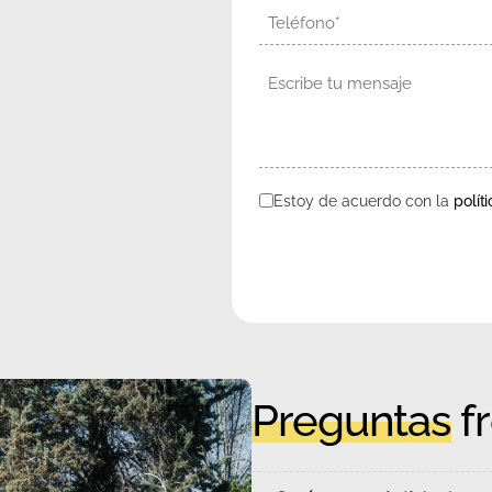
Teléfono
Mensaje
Estoy de acuerdo con la
polít
Consentimiento
Preguntas
f