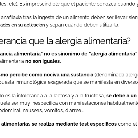
ales, etc). Es imprescindible que el paciente conozca cuándo 
nafilaxia tras la ingesta de un alimento deben ser llevar si
y sepan cuándo deben utilizarla.
ados en su aplicación
erancia que la alergia alimentaria?
rancia alimentaria” no es sinónimo de “alergia alimentaria”
 alimentaria
no son iguales.
nismo percibe como nociva una sustancia
(denominada alérg
puesta inmunológica exagerada que se manifiesta en diverso
o es la intolerancia a la lactosa y a la fructosa,
se debe a un 
suele ser muy inespecífica con manifestaciones habitualmen
abdominal, nauseas, vómitos, diarrea…
 alimentaria
s
se realiza mediante test específicos
como el t