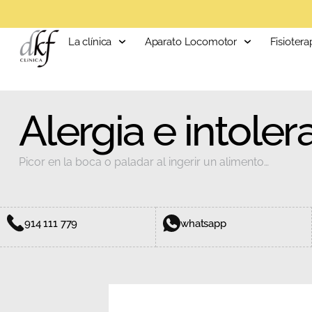
La clínica
Aparato Locomotor
Fisiotera
Alergia e intoler
Picor en la boca o paladar al ingerir un alimento…
914 111 779
whatsapp