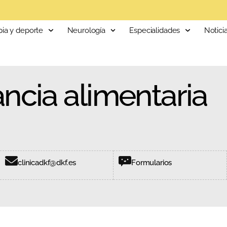
pia y deporte
Neurología
Especialidades
Notici
ancia alimentaria
clinicadkf@dkf.es
Formularios