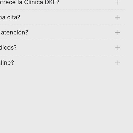
frece la Clínica DKF?
a cita?
e atención?
dicos?
line?