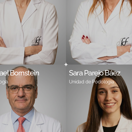
fael Bornstein
Sara Parejo Báez
ogía
Unidad de Podología