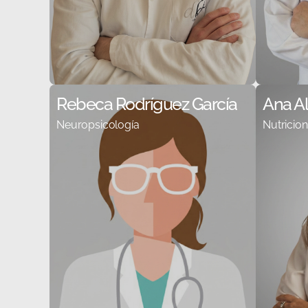
Rebeca Rodríguez García
Ana A
Neuropsicología
Nutricion