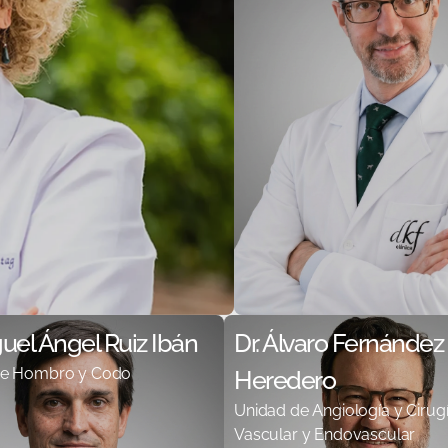
guel Ángel Ruiz Ibán
Dr. Álvaro Fernández
de Hombro y Codo
Heredero
Unidad de Angiología y Cirug
Vascular y Endovascular