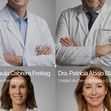
aula Cabrera Freitag
Dra. Patricia Abajo B
e Alergología
Unidad de Dermatología y Est