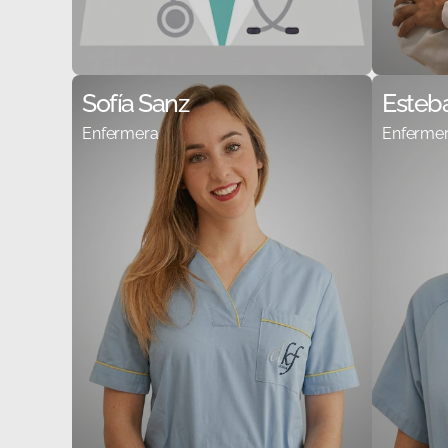
Sofía Sanz
Esteba
Enfermera
Enferme