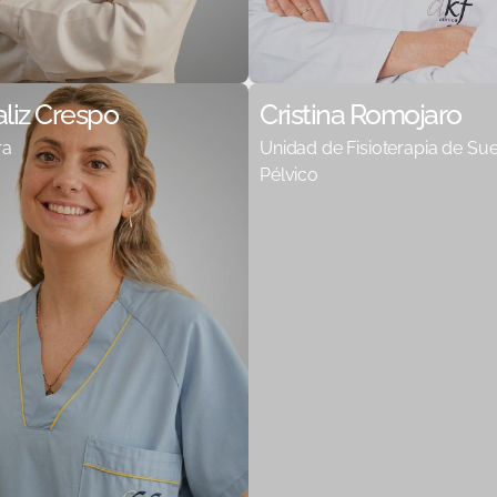
liz Crespo
Cristina Romojaro
ra
Unidad de Fisioterapia de Su
Pélvico