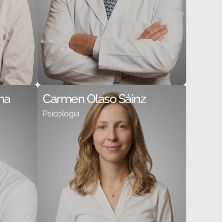
ina
Carmen Olaso Sáinz
Psicología