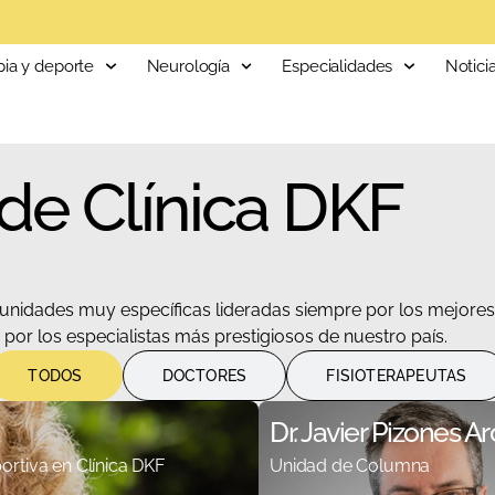
Clínica DKF: Nadie te trata mejor
Especialistas en Reumatología y Traumatología
De lunes a viernes de 8-21h
Clínica DKF: Nadie te trata mejor
Especialistas en Reumatología y Traumatología
De lunes a viernes de 8-21h
Clínica DKF: Nadie te trata mejor
Especialistas en Reumatología y Traumatología
De lunes a viernes de 8-21h
pia y deporte
Neurología
Especialidades
Notici
de Clínica DKF
 unidades muy específicas lideradas siempre por los mejore
or los especialistas más prestigiosos de nuestro país.
TODOS
DOCTORES
FISIOTERAPEUTAS
Dr. Javier Pizones A
rtiva en Clínica DKF
Unidad de Columna