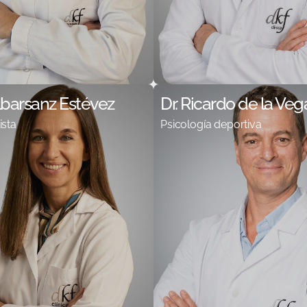
lbarsanz Estévez
Dr. Ricardo de la Veg
ista
Psicología deportiva