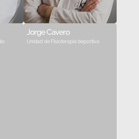
Jorge Cavero
elo
Unidad de Fisioterapia deportiva