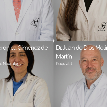
Verónica Giménez de
Dr. Juan de Dios Mol
Martín
e Neurología
Psiquiatría