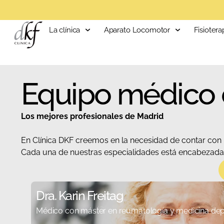
La clínica
Aparato Locomotor
Fisiotera
Equipo médico 
Los mejores profesionales de Madrid
En Clínica DKF creemos en la necesidad de contar con
Cada una de nuestras especialidades está encabezada p
Dra. Karin Freitag
Médico con máster en reumatología y medicina depo