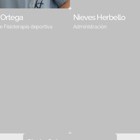
 Ortega
Nieves Herbello
 Fisioterapia deportiva
Administración