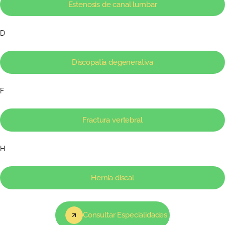
Estenosis de canal lumbar
D
Discopatía degenerativa
F
Fractura vertebral
H
Hernia discal
Consultar Especialidades