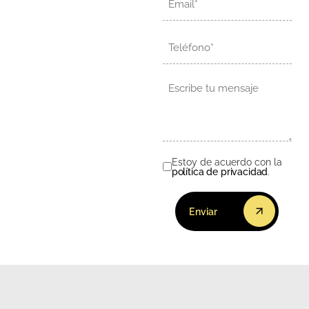
Teléfono
Mensaje
Estoy de acuerdo con la
Consentimiento
política de privacidad
.
Enviar