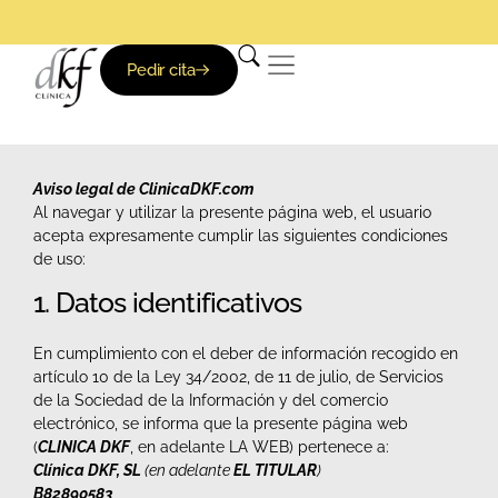
Clínica DKF: Nadie te trata mejor
Especialistas en Reumatología y Traumatología
De lunes a viernes de 8-21h
Clínica DKF: Nadie te trata mejor
Especialistas en Reumatología y Traumatología
De lunes a viernes de 8-21h
Clínica DKF: Nadie te trata mejor
Especialistas en Reumatología y Traumatología
De lunes a viernes de 8-21h
Pedir cita
Aviso legal de ClinicaDKF.com
Al navegar y utilizar la presente página web, el usuario
acepta expresamente cumplir las siguientes condiciones
de uso:
1. Datos identificativos
En cumplimiento con el deber de información recogido en
artículo 10 de la Ley 34/2002, de 11 de julio, de Servicios
de la Sociedad de la Información y del comercio
electrónico, se informa que la presente página web
(
CLINICA DKF
, en adelante LA WEB) pertenece a:
Clínica DKF, SL
(en adelante
EL TITULAR
)
B82890583