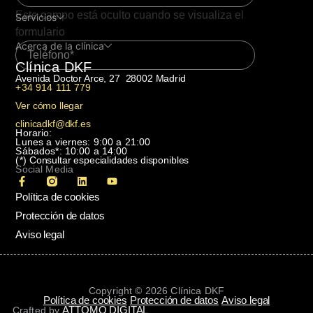
Este campo está oculto cuando se visualiza el
Servicios
formulario
Acerca de la clínica
Clínica DKF
Avenida Doctor Arce, 27 28002 Madrid
+34 914 111 779
Ver cómo llegar
clinicadkf@dkf.es
Horario:
Lunes a viernes: 9:00 a 21:00
Sábados*: 10:00 a 14:00
(*)
Consultar especialidades disponibles
Social Media
Política de cookies
Protección de datos
Aviso legal
Copyright © 2026 Clínica DKF
Política de cookies
Protección de datos
Aviso legal
ATTOMO DIGITAL
Crafted by