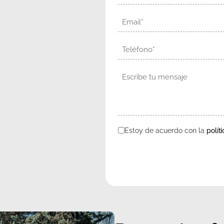
Email
Teléfono
Mensaje
Estoy de acuerdo con la
polít
Consentimiento