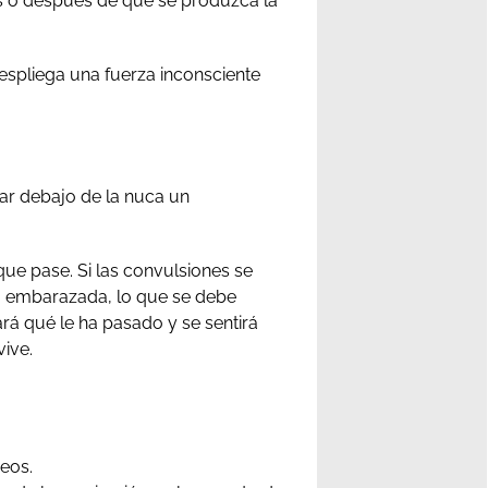
es o después de que se produzca la
despliega una fuerza inconsciente
car debajo de la nuca un
ue pase. Si las convulsiones se
 o embarazada, lo que se debe
rá qué le ha pasado y se sentirá
ive.
eos.