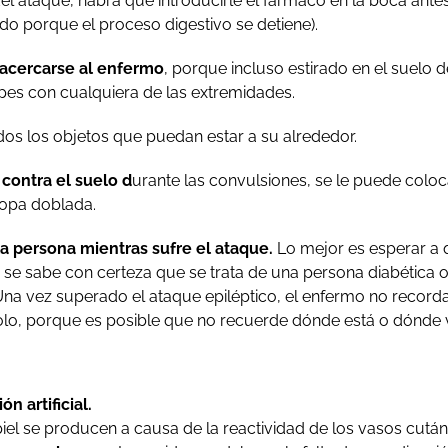
l ataque, habrá que introducirle el fármaco en la boca ant
ntido porque el proceso digestivo se detiene).
acercarse al enfermo
, porque incluso estirado en el suelo 
pes con cualquiera de las extremidades.
dos los objetos que puedan estar a su alrededor.
contra el suelo d
urante las convulsiones, se le puede colo
ropa doblada.
la persona mientras sufre el ataque.
Lo mejor es esperar a q
 se sabe con certeza que se trata de una persona diabética
Una vez superado el ataque epiléptico, el enfermo no recorda
lo, porque es posible que no recuerde dónde está o dónde v
n artificial.
iel se producen a causa de la reactividad de los vasos cután