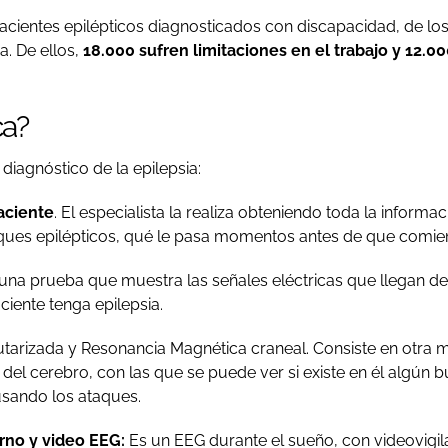
cientes epilépticos diagnosticados con discapacidad, de los 
a. De ellos,
18.000 sufren limitaciones en el trabajo y 12.00
ca?
iagnóstico de la epilepsia:
aciente
. El especialista la realiza obteniendo toda la inform
aques epilépticos, qué le pasa momentos antes de que comien
una prueba que muestra las señales eléctricas que llegan de
iente tenga epilepsia.
arizada y Resonancia Magnética craneal. Consiste en otra 
s del cerebro, con las que se puede ver si existe en él algún b
usando los ataques.
rno y video EEG:
Es un EEG durante el sueño, con videovigil