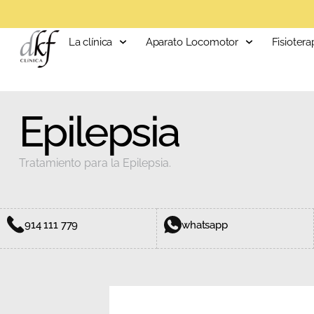
La clínica
Aparato Locomotor
Fisiotera
Epilepsia
Tratamiento para la Epilepsia.
914 111 779
whatsapp