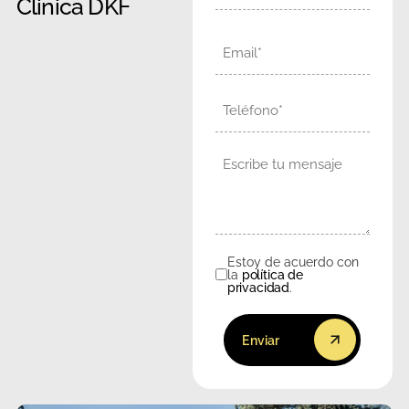
Clinica DKF
Email
Teléfono
Mensaje
Estoy de acuerdo con
Consentimiento
la
política de
privacidad
.
Enviar