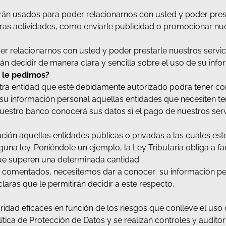
rán usados para poder relacionarnos con usted y poder prest
as actividades, como enviarle publicidad o promocionar nue
r relacionarnos con usted y poder prestarle nuestros servic
irán decidir de manera clara y sencilla sobre el uso de su inf
e le pedimos?
stra entidad que esté debidamente autorizado podrá tener co
su información personal aquellas entidades que necesiten 
nuestro banco conocerá sus datos si el pago de nuestros servi
ión aquellas entidades públicas o privadas a las cuales este
a ley. Poniéndole un ejemplo, la Ley Tributaria obliga a fac
e superen una determinada cantidad.
 comentados, necesitemos dar a conocer su información pers
aras que le permitirán decidir a este respecto.
ad eficaces en función de los riesgos que conlleve el uso 
tica de Protección de Datos y se realizan controles y auditor