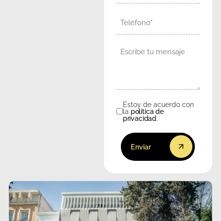
Teléfono
Mensaje
Estoy de acuerdo con
Consentimiento
la
política de
privacidad
.
Enviar