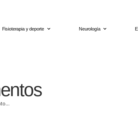
rata mejor
Fisioterapia y deporte
Neurología
E
mentos
nto…