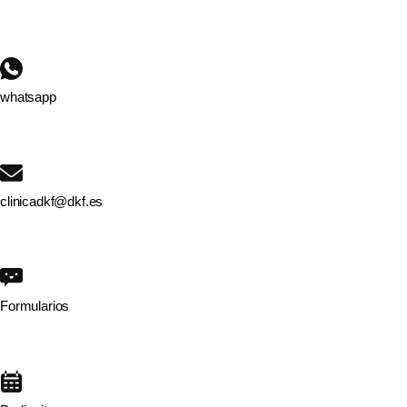
whatsapp
clinicadkf@dkf.es
Formularios