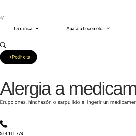
Clínica DKF: Nadie te t
La clínica
Aparato Locomotor
Pedir cita
Alergia a medica
Erupciones, hinchazón o sarpullido al ingerir un medicame
914 111 779