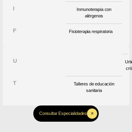
I
Inmunoterapia con
alérgenos
F
Fisioterapia respiratoria
U
Urti
cró
T
Talleres de educación
sanitaria
Consultar Especialidades