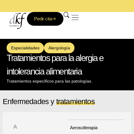
Clínica DKF: Nadie te trata mejor
Pedir cita
Aparato Locomotor
Fisioterapia y deporte
Especialidades
Alergología
Tratamientos para la alergia e
intolerancia alimentaria
Tratamientos específicos para las patologías.
Enfermedades y
tratamientos
A
Aerosolterapia