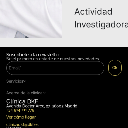
Actividad
Investigador
Cargos y
Sociedades
Suscribete a la newsletter
Se el primero en entarte de nuestras novedades.
Científicas
Servicios
Pedir cita
Acerca de la clínica
Clínica DKF
Avenida Doctor Arce, 27 28002 Madrid
+34 914 111 779
Ver cómo llegar
clinicadkf@dkf.es