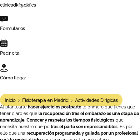
clinicadkf@dkf.es
Formularios
Pedir cita
Cómo llegar
Inicio
Fisioterapia en Madrid
Actividades Dirigidas
Al plantearte
hacer ejercicios postparto
lo primero que tienes que
tener claro es que
la recuperación tras el embarazo es una etapa de
aprendizaje
.
Conocer y respetar los tiempos fisiológicos
que
necesita nuestro cuerpo
tras el parto son imprescindibles.
Es por
ello que una
recuperación programada y guiada por un profesional
será tu mejor aliado
para comenzar esta nueva etapa.