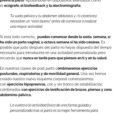
previa al parto
. Apoyándose en dispositivos avanzados como
el
ecógrafo, el biofeedback y la electromiografía.
Tu suelo pélvico y tu abdomen (diástasis y /o cicatrices)
necesitan un “visto bueno” antes de comenzar a realizar
una mayor actividad
.
Si está todo correcto,
puedes comenzar desde la sexta semana, si
ha sido un parto vaginal, u octava semana si ha sido cesárea
. Es
posible que justo después del parto no hayas dispuesto del tiempo
necesario para introducirte en una actividad personalizada pero
recuerda que
nunca es tarde para que pienses en ti y en tu salud.
En nuestras clases de post parto c
ombinaremos ejercicios
posturales, respiratorios y de movilidad general.
Una vez hemos
creado nuestro nuevo esquema corporal comenzaremos
con
ejercicios hipopresivos,
con y sin tronco de estabilización,
combinados
con ejercicios de tonificación de brazos, piernas y zona
abdomino-pélvica.
La vuelta a la actividad física de una forma guiada y
personalizada tras el parto es la mejor herramienta para