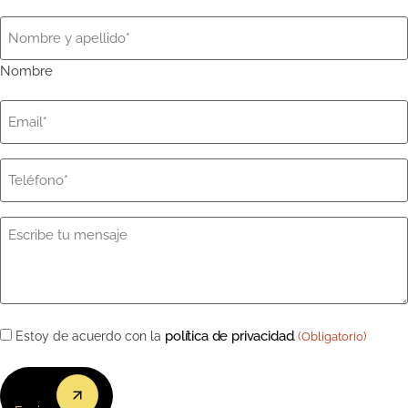
Nombre
(Obligatorio)
Nombre
Email
(Obligatorio)
Teléfono
(Obligatorio)
Mensaje
(Obligatorio)
Consentimiento
política de privacidad
Estoy de acuerdo con la
.
(Obligatorio)
(Obligatorio)