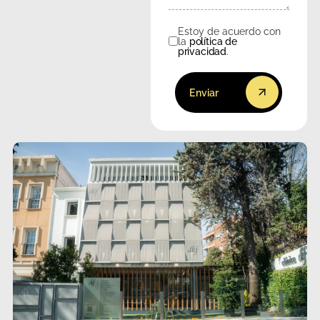
Estoy de acuerdo con
Consentimiento
la
política de
privacidad
.
Enviar