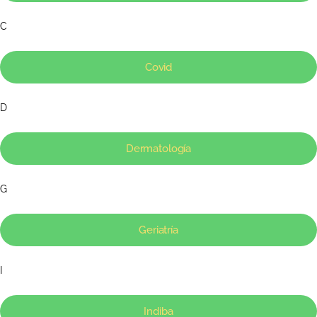
C
Covid
D
Dermatología
G
Geriatría
I
Indiba