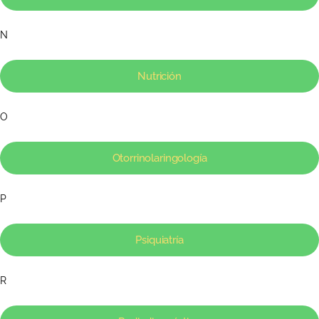
N
Nutrición
O
Otorrinolaringología
P
Psiquiatría
R