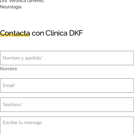
Dra. Verónica Gimenez
Neurología
Contacta
con Clinica DKF
Nombre
(Obligatorio)
Nombre
Email
(Obligatorio)
Teléfono
(Obligatorio)
Mensaje
(Obligatorio)