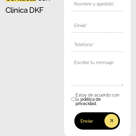
Nombre
Clinica DKF
Email
Teléfono
Mensaje
Estoy de acuerdo con
Consentimiento
la
política de
privacidad
.
Enviar