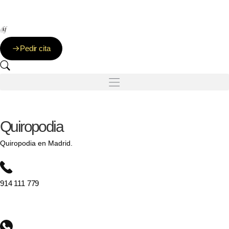
Clínica DKF: Nadie te trata mejor
Pedir cita
Quiropodia
Quiropodia en Madrid.
914 111 779