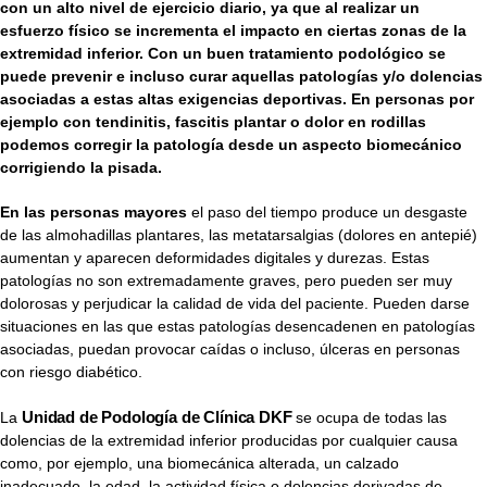
con un alto nivel de ejercicio diario, ya que al realizar un
esfuerzo físico se incrementa el impacto en ciertas zonas de la
extremidad inferior. Con un buen tratamiento podológico se
puede prevenir e incluso curar aquellas patologías y/o dolencias
asociadas a estas altas exigencias deportivas. En personas por
ejemplo con tendinitis, fascitis plantar o dolor en rodillas
podemos corregir la patología desde un aspecto biomecánico
corrigiendo la pisada.
En las personas mayores
el paso del tiempo produce un desgaste
de las almohadillas plantares, las metatarsalgias (dolores en antepié)
aumentan y aparecen deformidades digitales y durezas. Estas
patologías no son extremadamente graves, pero pueden ser muy
dolorosas y perjudicar la calidad de vida del paciente. Pueden darse
situaciones en las que estas patologías desencadenen en patologías
asociadas, puedan provocar caídas o incluso, úlceras en personas
con riesgo diabético.
Unidad de Podología de Clínica DKF
La
se ocupa de todas las
dolencias de la extremidad inferior producidas por cualquier causa
como, por ejemplo, una biomecánica alterada, un calzado
inadecuado, la edad, la actividad física o dolencias derivadas de