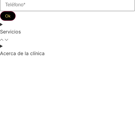
Servicios
Acerca de la clínica
Política de cookies
Protección de datos
Aviso legal
Copyright © 2026 Clínica DKF
Política de cookies
Protección de datos
Aviso legal
ATTOMO DIGITAL
Crafted by