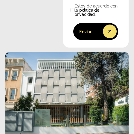
Estoy de acuerdo con
Consentimiento
la
política de
privacidad
.
Enviar