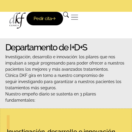
Clínica DKF: Nadie te trata mejor
Especialistas en Reumatología y Traumatología
De lunes a viernes de 8-21h
Clínica DKF: Nadie te trata mejor
Especialistas en Reumatología y Traumatología
De lunes a viernes de 8-21h
Clínica DKF: Nadie te trata mejor
Especialistas en Reumatología y Traumatología
De lunes a viernes de 8-21h
Pedir cita
Departamento de I+D+S
Investigación, desarrollo e innovación: los pilares que nos
impulsan a seguir progresando para poder ofrecer a nuestros
pacientes los mejores y más avanzados tratamientos.
Clínica DKF gira en torno a nuestro compromiso de
seguir investigando para garantizar a nuestros pacientes los
tratamientos más seguros.
Nuestro empeño diario se sustenta en 3 pilares
fundamentales:
Investigación, desarrollo e innovación