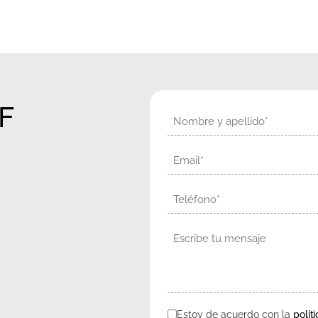
KF
Nombre
Email
Teléfono
Mensaje
Estoy de acuerdo con la
polít
Consentimiento