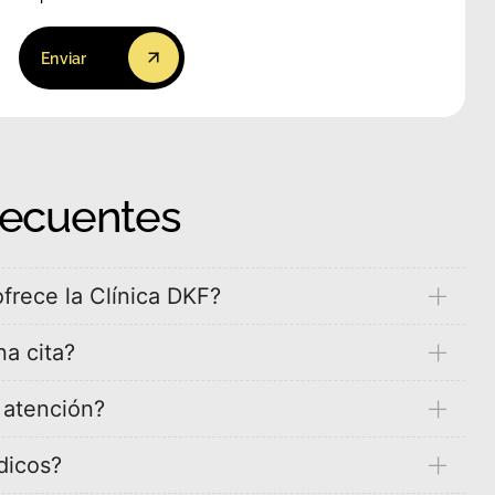
Enviar
recuentes
frece la Clínica DKF?
a cita?
e atención?
dicos?