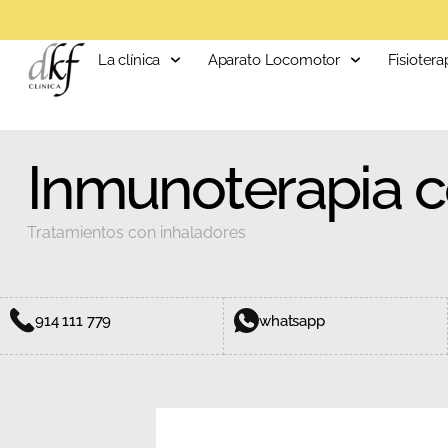
La clínica
Aparato Locomotor
Fisiotera
Inmunoterapia c
Tratamientos con inhaladores
914 111 779
whatsapp