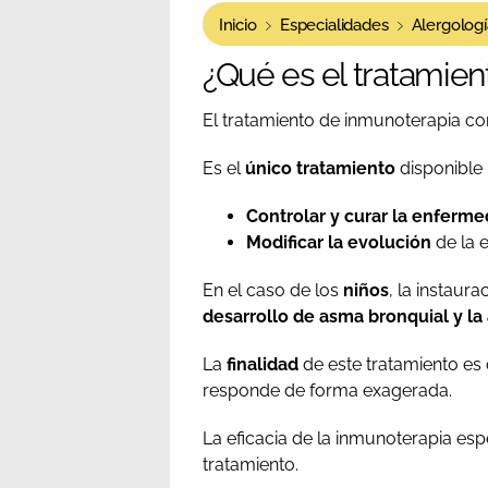
Inicio
Especialidades
Alergologí
¿Qué es el tratamie
El tratamiento de inmunoterapia c
Es el
único tratamiento
disponible
Controlar y curar la enferm
Modificar la evolución
de la 
En el caso de los
niños
, la instaur
desarrollo de asma bronquial y la
La
finalidad
de este tratamiento es
responde de forma exagerada.
La eficacia de la inmunoterapia esp
tratamiento.