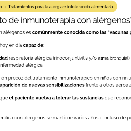
a
Tratamientos para la alergia e intolerancia alimentaria
nto de inmunoterapia con alérgenos
on alérgenos es
comúnmente conocida como las “vacunas par
 hoy en día
capaz de:
edad
respiratoria alérgica (rinoconjuntivitis y/o
).
asma bronquial
enfermedad alérgica.
ación precoz del tratamiento inmunoterápico en niños con rinit
 aparición de nuevas sensibilizaciones
frente a otros aeroal
 que
el paciente vuelva a tolerar las sustancias
que reconoc
ecífica con alérgenos se mantiene varios años e incluso de por