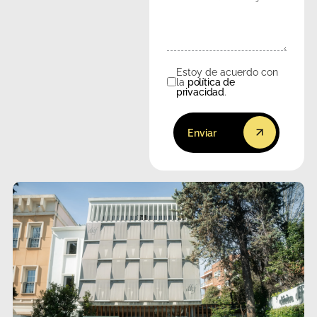
Estoy de acuerdo con
Consentimiento
la
política de
privacidad
.
Enviar