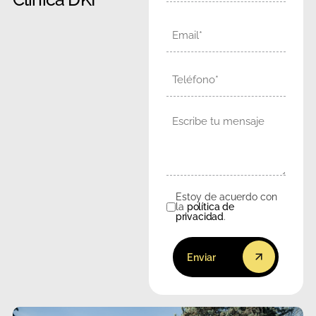
Email
Teléfono
Mensaje
Estoy de acuerdo con
Consentimiento
la
política de
privacidad
.
Enviar