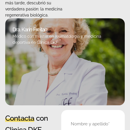
más tarde, descubrió su
verdadera pasión: la medicina
regenerativa biológica.
Dra. Karin Freitag
Médico con máster en reumatología y medicina
deportiva en Clínica DKF
Contacta
con
Nombre
Clinica DKF