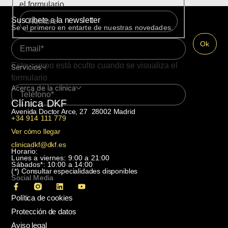
el formulario
Suscribete a la newsletter
Se el primero en entarte de nuestras novedades.
Este campo está oculto cuando se visualiza el
Servicios
formulario
Acerca de la clínica
Clínica DKF
Avenida Doctor Arce, 27 28002 Madrid
+34 914 111 779
Ver cómo llegar
clinicadkf@dkf.es
Horario:
Lunes a viernes: 9:00 a 21:00
Sábados*: 10:00 a 14:00
(*)
Consultar especialidades disponibles
Social Media
Política de cookies
Protección de datos
Aviso legal