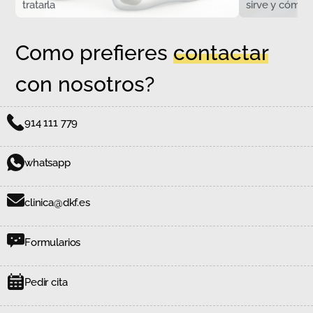
tratarla
sirve y cómo s
Como prefieres
contactar
con nosotros?
914 111 779
whatsapp
clinica@dkf.es
Formularios
Pedir cita