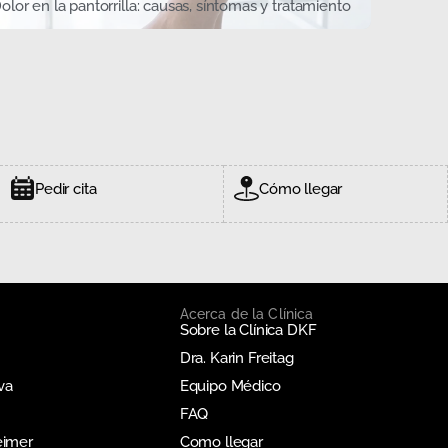
olor en la pantorrilla: causas, síntomas y tratamiento
Pedir cita
Cómo llegar
Acerca de la Clínica
Sobre la Clínica DKF
Dra. Karin Freitag
va
Equipo Médico
FAQ
eimer
Como llegar