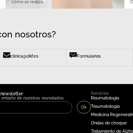
cómo se realiza
D
on nosotros?
clinica@dkf.es
Formularios
 newsletter
Servicios
Reumatología
n entarte de nuestras novedades.
Traumatología
Medicina Regenerati
Ondas de choque
Tratamiento de Alzh