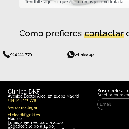
Tendinitis aquílea: qué es, síntomas y cómo tratarla
Como prefieres
contactar
c
914 111 779
whatsapp
Clínica DKF
Suscribete a la
Se el primero e
Avenida Doctor Arce, 27 28002 Madrid
+34 914 111 779
Ver cómo llegar
clinicadkf@dkf.es
Horario:
Lunes a viernes: 9:00 a 21:00
Sábados*: 10:00 a 14:00