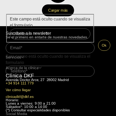
Cargar más
Este campo está oculto cuando se visualiza
el formulario
Suscribete a la newsletter
Se el primero en entarte de nuestras novedades.
Este campo está oculto cuando se visualiza el
Servicios
formulario
Acerca de la clínica
Clínica DKF
Avenida Doctor Arce, 27 28002 Madrid
+34 914 111 779
Ver cómo llegar
clinicadkf@dkf.es
Horario:
Lunes a viernes: 9:00 a 21:00
Sábados*: 10:00 a 14:00
(*)
Consultar especialidades disponibles
Social Media