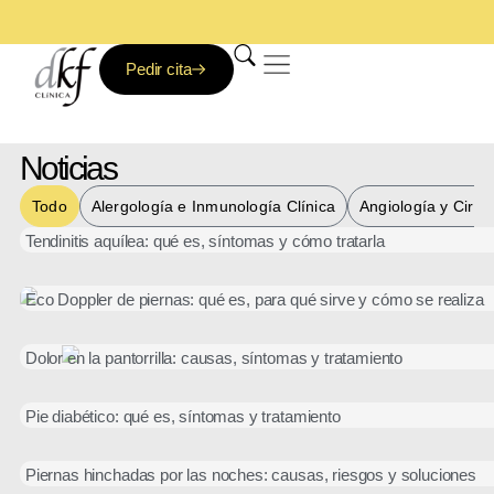
Clínica DKF: Nadie te trata mejor
Pedir cita
Aparato Locomotor
Fisioterapia y deporte
Noticias
Todo
Alergología e Inmunología Clínica
Angiología y Cirug
Tendinitis aquílea: qué es, síntomas y cómo tratarla
Eco Doppler de piernas: qué es, para qué sirve y cómo se realiza
Dolor en la pantorrilla: causas, síntomas y tratamiento
Pie diabético: qué es, síntomas y tratamiento
Piernas hinchadas por las noches: causas, riesgos y soluciones