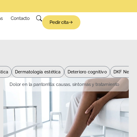
as
Contacto
Pedir cita
stica
Dermatología estética
Deterioro cognitivo
DKF News
Dolor en la pantorrilla: causas, síntomas y tratamiento