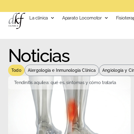
La clínica
Aparato Locomotor
Fisiotera
Noticias
Todo
Alergología e Inmunología Clínica
Angiología y Ci
Tendinitis aquílea: qué es, síntomas y cómo tratarla