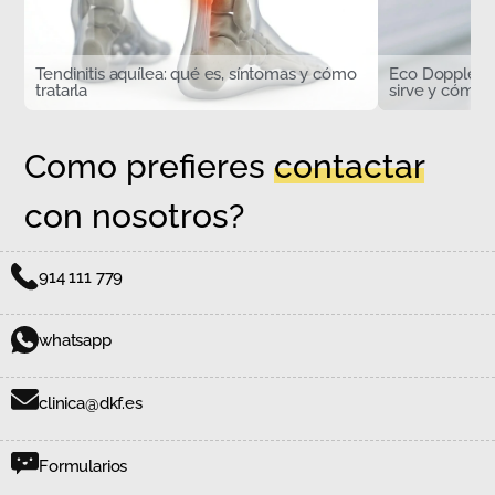
Tendinitis aquílea: qué es, síntomas y cómo
Eco Doppler d
tratarla
sirve y cómo s
Como prefieres
contactar
con nosotros?
914 111 779
whatsapp
clinica@dkf.es
Formularios