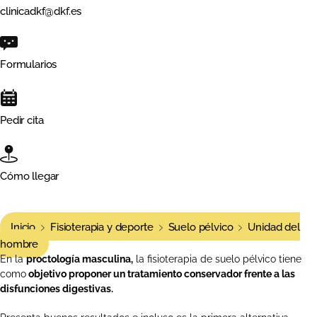
clinicadkf@dkf.es
Formularios
Pedir cita
Cómo llegar
Inicio
Fisioterapia y deporte
Suelo pélvico
Unidad del
hombre
En la
proctología masculina,
la fisioterapia de suelo pélvico tiene
como
objetivo proponer un tratamiento conservador frente a las
disfunciones digestivas.