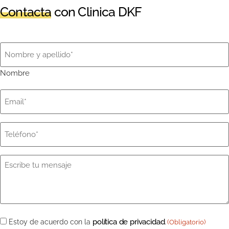
Contacta
con Clinica DKF
Nombre
(Obligatorio)
Nombre
Email
(Obligatorio)
Teléfono
(Obligatorio)
Mensaje
(Obligatorio)
Consentimiento
política de privacidad
Estoy de acuerdo con la
.
(Obligatorio)