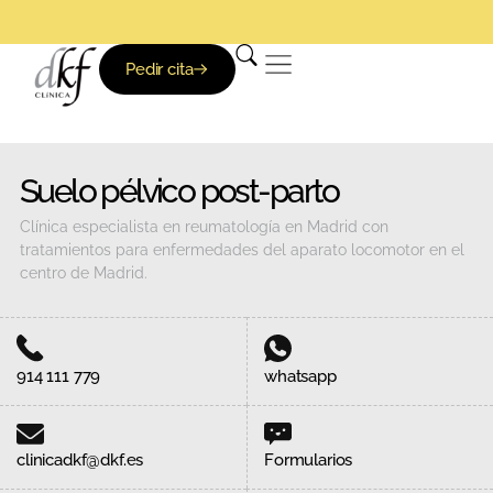
Pedir cita
Suelo pélvico post-parto
Clínica especialista en reumatología en Madrid con
tratamientos para enfermedades del aparato locomotor en el
centro de Madrid.
914 111 779
whatsapp
clinicadkf@dkf.es
Formularios