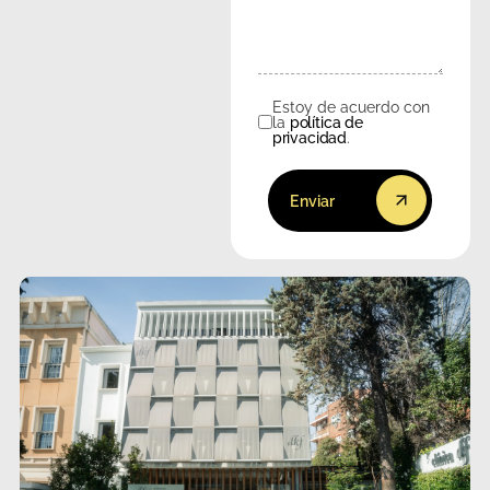
Estoy de acuerdo con
Consentimiento
la
política de
privacidad
.
Enviar