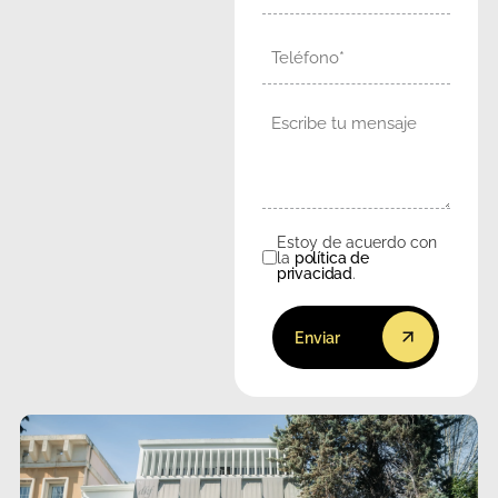
Teléfono
Mensaje
Estoy de acuerdo con
Consentimiento
la
política de
privacidad
.
Enviar