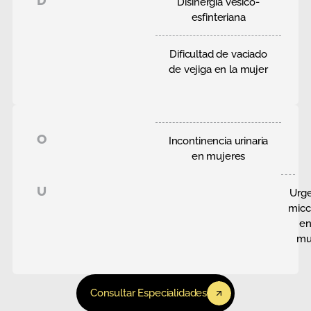
Disinergia vesico-
esfinteriana
Dificultad de vaciado
de vejiga en la mujer
O
Incontinencia urinaria
en mujeres
U
Urge
micc
en
mu
Consultar Especialidades