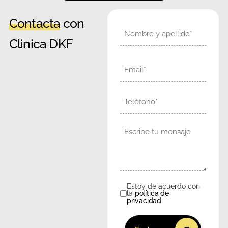
Contacta
con
Nombre
Clinica DKF
Email
Teléfono
Mensaje
Estoy de acuerdo con
Consentimiento
la
política de
privacidad
.