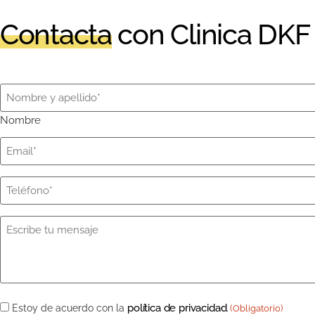
Contacta
con Clinica DKF
Nombre
(Obligatorio)
Nombre
Email
(Obligatorio)
Teléfono
(Obligatorio)
Mensaje
(Obligatorio)
Consentimiento
política de privacidad
Estoy de acuerdo con la
.
(Obligatorio)