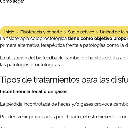
Cómo llegar
Inicio
Fisioterapia y deporte
Suelo pélvico
Unidad de la 
La fisioterapia coloproctológica
tiene como objetivo propon
primera alternativa terapéutica frente a patologías como la dis
La utilización del biofeedback, cambio de hábitos del día a 
las patologías proctológicas.
Tipos de tratamientos para las disf
Incontinencia fecal o de gases
La pérdida incontrolada de heces y/o gases provoca cambios 
Pueden venir provocados por el parto, el estreñimiento cróni