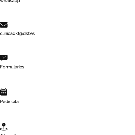
whatsapp
clinicadkf@dkf.es
Formularios
Pedir cita