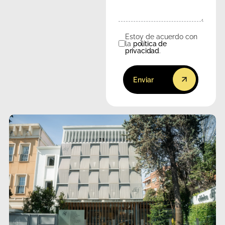
Estoy de acuerdo con
Consentimiento
la
política de
privacidad
.
Enviar