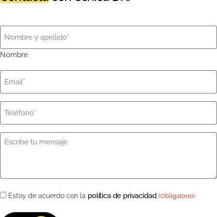
Nombre
(Obligatorio)
Nombre
Email
(Obligatorio)
Teléfono
(Obligatorio)
Mensaje
(Obligatorio)
Consentimiento
política de privacidad
Estoy de acuerdo con la
.
(Obligatorio)
(Obligatorio)