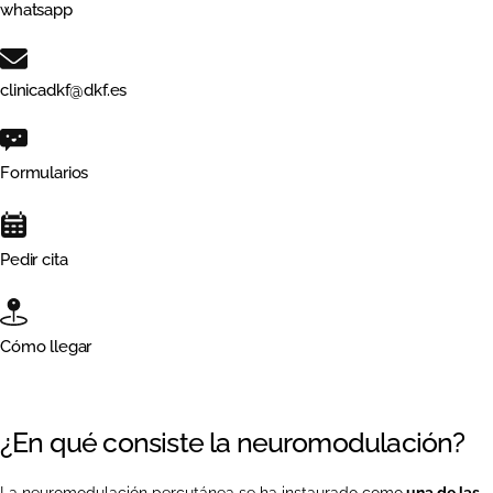
whatsapp
clinicadkf@dkf.es
Formularios
Pedir cita
Cómo llegar
¿En qué consiste la neuromodulación?
La neuromodulación percutánea se ha instaurado como
una de las