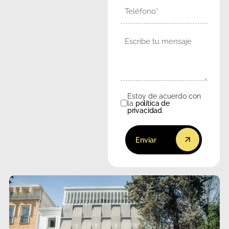
Teléfono
Mensaje
Estoy de acuerdo con
Consentimiento
la
política de
privacidad
.
Enviar