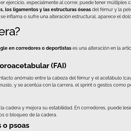
acer ejercicio, especialmente al correr, puede tener múltiples 
s, los ligamentos y las estructuras óseas
del fémur y la pelv
 inflama o sufre una alteración estructural, aparece el dolo
era?
ngle en corredores o deportistas
es una alteración en la arti
roacetabular (FAI)
acto anómalo entre la cabeza del fémur y el acetábulo (cavid
 muslo, y se acentúa con la carrera, el sprint o gestos como p
la cadera y mejora su estabilidad. En corredores, puede lesi
os o bloqueo de la cadera.
s o psoas