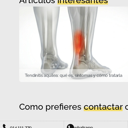
Artículos
interesantes
Tendinitis aquílea: qué es, síntomas y cómo tratarla
Como prefieres
contactar
c
914 111 779
whatsapp