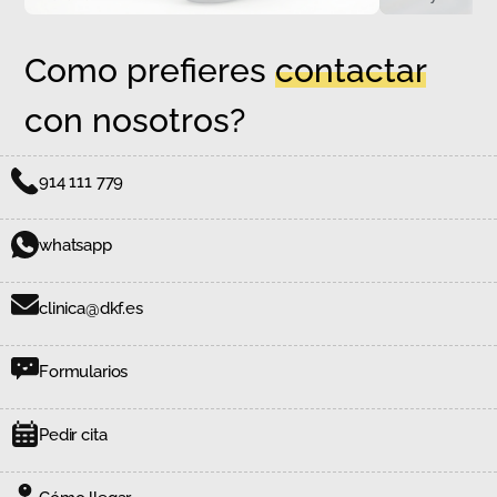
Como prefieres
contactar
con nosotros?
914 111 779
whatsapp
clinica@dkf.es
Formularios
Pedir cita