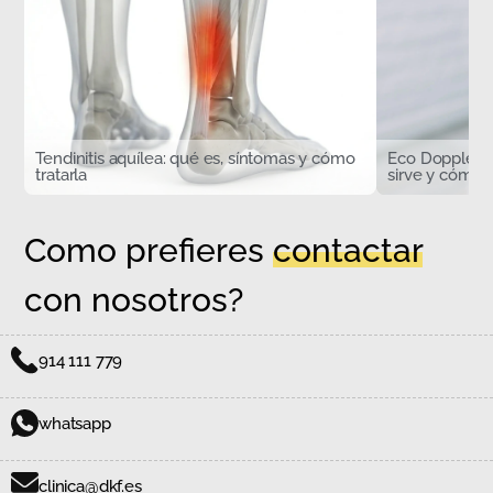
Tendinitis aquílea: qué es, síntomas y cómo
Eco Doppler d
tratarla
sirve y cómo s
Como prefieres
contactar
con nosotros?
914 111 779
whatsapp
clinica@dkf.es