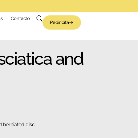
as
Contacto
Pedir cita
sciatica and
d herniated disc.