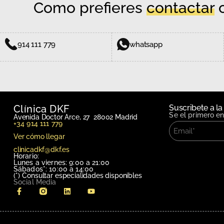
Como prefieres
contactar
c
914 111 779
whatsapp
Clínica DKF
Suscribete a la
Se el primero e
Avenida Doctor Arce, 27 28002 Madrid
+34 914 111 779
Ver cómo llegar
clinicadkf@dkf.es
Horario:
Lunes a viernes: 9:00 a 21:00
Sábados*: 10:00 a 14:00
(*)
Consultar especialidades disponibles
Social Media